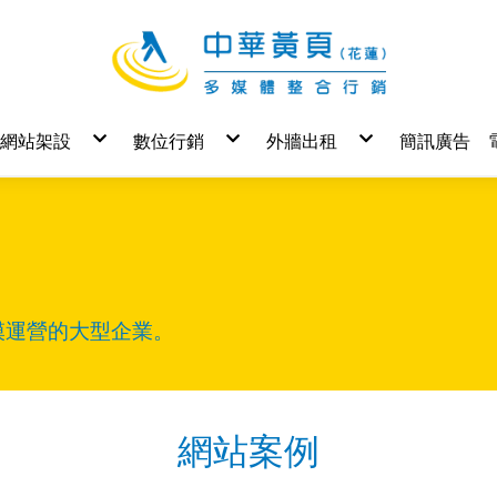
網站架設
數位行銷
外牆出租
簡訊廣告
Yep 入門
Google 關鍵字廣告
花蓮牆面
Yep 基本
SEO 關鍵字優化
Yep 進階
AAU 中華聯播網
Yep 進階+購物
NDC 基本
NDC 進階
NDC 進階+購物
模運營的大型企業。
網站案例