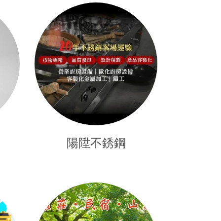
陽陞不銹鋼