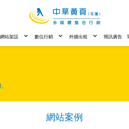
網站架設
數位行銷
外牆出租
簡訊廣告
Yep 入門
Google 關鍵字廣告
花蓮牆面
Yep 基本
SEO 關鍵字優化
Yep 進階
AAU 中華聯播網
Yep 進階+購物
NDC 基本
NDC 進階
NDC 進階+購物
用。
網站案例